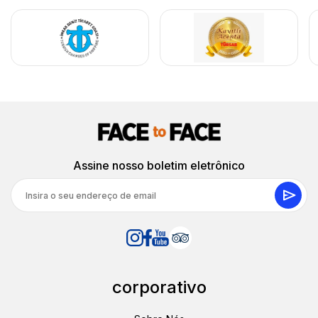
entrou facilmente em conversa enquanto o guia
apontava detalhes no teatro antigo. Luz acolhedora de
inverno, van confortável, apenas uma curta espera no
ponto de encontro.
21 dezembro 2025
Micol K.
MK
Tour de Meio Dia por Sítios e Compras em
Assine nosso boletim eletrônico
Bodrum
Reservámos isto à última hora para a nossa família e
acabou por se tornar numa adorável tarde de inverno.
As crianças adoraram subir os degraus do teatro antigo
e apanhámos uma luz dourada suave sobre o porto de
Bodrum para tirar fotografias. Carrinha Mercedes
confortável, guia simpático, apenas uma pequena
espera na recolha; de resto, tudo muito tranquilo e
corporativo
relaxado.