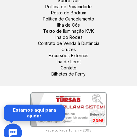
Sobre Nós
Política de Privacidade
Rosto de Bodrum
Política de Cancelamento
5 dezembro 2025
Ilha de Cós
Nansi S.
Texto de Iluminação KVK
NS
Tour de Meio Dia por Sítios e Compras em
Ilha do Rodes
Bodrum
Contrato de Venda à Distância
Foi impressionante. O nosso pequeno grupo de amigos
Cruzes
tinha bastante espaço na tranquila van Mercedes, e
Excursões Externas
explorar o antigo teatro juntos pareceu quase privado
Ilha de Leros
sob a luz fresca do inverno. Houve um pouco de
Contato
espera enquanto os outros terminavam as compras,
Bilhetes de Ferry
mas, no geral, foi uma meia jornada muito tranquila e
relaxada.
Estamos aqui para
ajudar
17 julho 2025
2395
Janine K.
JK
Tour de Meio Dia por Sítios e Compras em
Face to Face Turizm - 2395
Bodrum