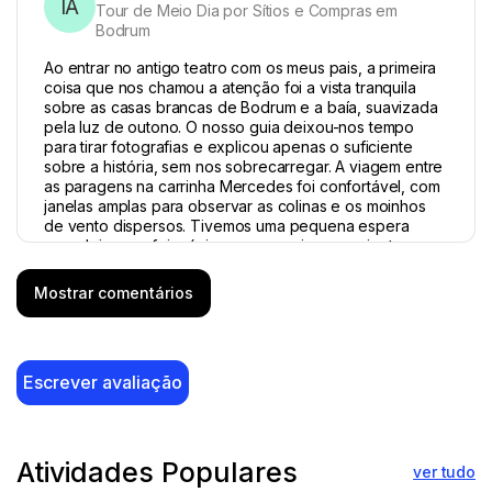
IA
Tour de Meio Dia por Sítios e Compras em
Bodrum
Ao entrar no antigo teatro com os meus pais, a primeira
coisa que nos chamou a atenção foi a vista tranquila
sobre as casas brancas de Bodrum e a baía, suavizada
pela luz de outono. O nosso guia deixou-nos tempo
para tirar fotografias e explicou apenas o suficiente
sobre a história, sem nos sobrecarregar. A viagem entre
as paragens na carrinha Mercedes foi confortável, com
janelas amplas para observar as colinas e os moinhos
de vento dispersos. Tivemos uma pequena espera
numa loja, que foi o único pequeno inconveniente, mas,
no geral, a paisagem e o ritmo relaxado fizeram com
que a excursão curta parecesse muito completa.
Mostrar comentários
Escrever avaliação
14 março 2026
Fiona & Patrick
F&P
Tour de Meio Dia por Sítios e Compras em
Atividades Populares
ver tudo
Bodrum