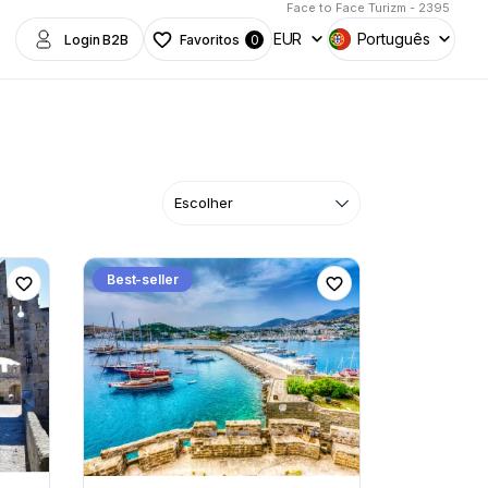
Face to Face Turizm - 2395
EUR
Português
Login B2B
Favoritos
0
Best-seller