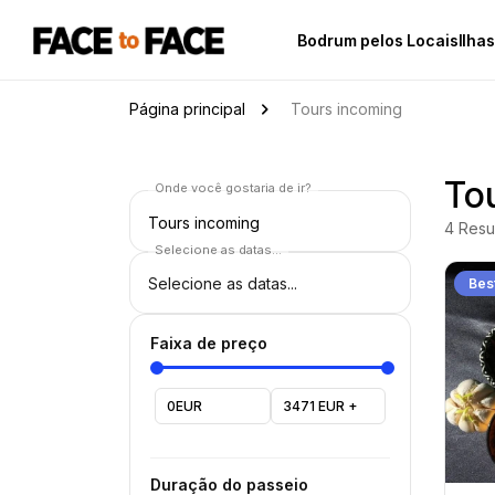
Bodrum pelos Locais
Ilha
Página principal
Tours incoming
To
Onde você gostaria de ir?
Tours incoming
4
Resu
Selecione as datas...
Best
Faixa de preço
0EUR
3471 EUR +
Duração do passeio