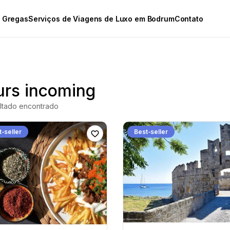
s Gregas
Serviços de Viagens de Luxo em Bodrum
Contato
urs incoming
ltado encontrado
-seller
Best-seller