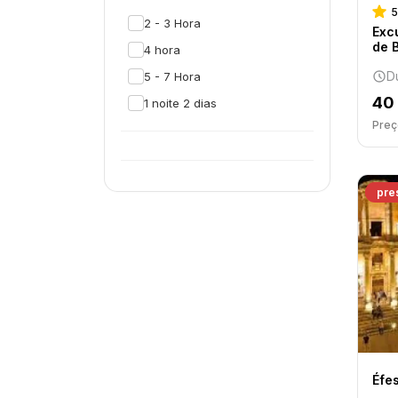
5
2 - 3 Hora
Exc
de 
4 hora
D
5 - 7 Hora
40
1 noite 2 dias
Preço
pre
Éfe