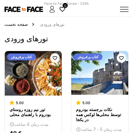
Face to Face Turizm - 2395
0
تورهای ورودی
صفحه نخست
تورهای ورودی
کتاب پرفروش
کتاب پرفروش
5.00
5.00
نکات برجسته بودروم
تور نیم روزه روستای
توسط محلی‌ها لوکس همه
بودروم با راهنمای محلی
در یکجا
مدت زمان 4 ساعت
مدت زمان 5 - 7 ساعت