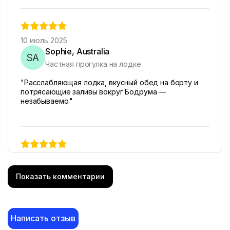
10 июль 2025
Sophie, Australia
SA
Частная прогулка на лодке
"Расслабляющая лодка, вкусный обед на борту и
потрясающие заливы вокруг Бодрума —
незабываемо."
6 июль 2025
Daniel, USA
DU
Показать комментарии
Частная прогулка на лодке
"Термальные источники на Черном Острове были
уникальным удовольствием, а сноркелинг
Написать отзыв
действительно захватывающим."