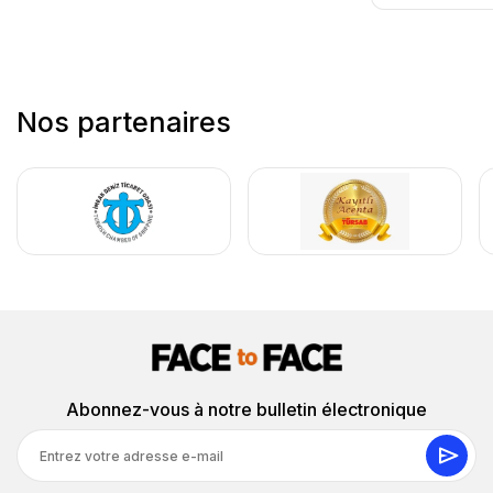
les sites très confortables, et nous avons apprécié que
le guide adapte le rythme pour que nous puissions
rester un peu plus longtemps parmi les ruines du
Mausolée. Dans l'ensemble, c'était une façon très bien
organisée et personnelle de découvrir la ville.
Nos partenaires
6 juin 2026
Darren S.
DS
La visite du château de Bodrum par des habitants
et thérapie de shopping
Impressionnant. Des jours plus tard, je me souviens
encore d’avoir siroté un thé chaud avec mes parents
dans le centre de Bodrum après avoir grimpé autour de
l’Ancien Théâtre sous le soleil. La circulation a un peu
ralenti les transferts, mais le van Mercedes privé est
Abonnez-vous à notre bulletin électronique
resté agréablement frais.