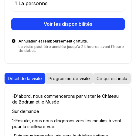
1 La personne
Voir les disponibilités
Annulation et remboursement gratuits.
La visite peut être annulée jusqu'à 24 heures avant l'heure
de début.
Détail de la visite
Programme de visite
Ce qui est inclu
N
-D'abord, nous commencerons par visiter le Château 
de Bodrum et le Musée
Sur demande
1-Ensuite, nous nous dirigerons vers les moulins à vent 
pour la meilleure vue.
-Puis nous irons plus loin vers le théâtre antique