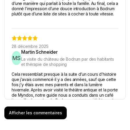
d’une manière qui parlait à toute la famille. Au final, cela a
donné l’impression d’une douce introduction à Bodrum
plutôt que d’une liste de sites à cocher à toute vitesse.
28 décembre 2025
Martin Schneider
MS
La visite du château de Bodrum par des habitants
et thérapie de shopping
Cela ressemblait presque à la suite d’un cours d’histoire
que j’avais commencé il y a des années, sauf que cette
fois j’y étais avec mes parents et dans la lumière
hivernale. Après avoir visité le théâtre antique et la porte
de Myndos, notre guide nous a conduits dans un café
tranquille du centre de Bodrum pour un vrai thé turc et
un simit encore tiède. Cette pause toute simple, à
regarder le port en nous réchauffant les mains autour
Afficher les commentaires
des verres, a été le meilleur moment pour mes parents.
Le van Mercedes était propre et chauffé, ce qui
comptait par une journée venteuse de décembre. Le