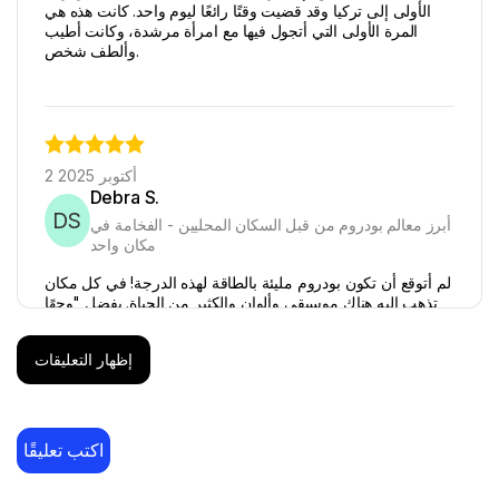
الأولى إلى تركيا وقد قضيت وقتًا رائعًا ليوم واحد. كانت هذه هي
المرة الأولى التي أتجول فيها مع امرأة مرشدة، وكانت أطيب
وألطف شخص.
2 أكتوبر 2025
Debra S.
DS
أبرز معالم بودروم من قبل السكان المحليين - الفخامة في
مكان واحد
لم أتوقع أن تكون بودروم مليئة بالطاقة لهذه الدرجة! في كل مكان
تذهب إليه هناك موسيقى وألوان والكثير من الحياة. بفضل "وجهًا
لوجه للسفر"، لم نكتفِ برؤية المدينة فقط - بل شعرنا بها. كان
المرشد ممتعًا، والمجموعة مليئة بالطاقة الإيجابية، وكل محطة
إظهار التعليقات
كانت لها حماسها الخاص. لم يكن مجرد جولة، بل كان كأننا انضممنا
إلى نبض بودروم. بالتأكيد كانت تجربة لن أنساها أبدًا!
اكتب تعليقًا