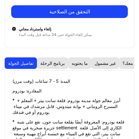
التحقق من الصلاحية
إلغاء واسترداد مجاني.
يمكن إلغاء الجولة حتى 24 ساعة قبل وقت البدء.
ضر معك؟
غير مشمول
ما يحتويه
برنامج الرحلة
تفاصيل الجولة
المدة: 5 - 7 ساعات (وقت مرن) 
المغادرة: بودروم 
* أبرز معالم جولة مدينة بودروم: قلعة سانت بيتر + المعلم + 
المسرح الروماني + بوابة ميندوس، قابل مرشدك في ميناء 
بودروم أو في فندقك. 
* قلعة بودروم: المعروفة أيضًا بقلعة سانت جون، تقع على شبه 
جزيرة صخرية في موقع settlement الكاري إلى الأصل. قلعة 
سانت بيتر، التي تقع في الميناء مع خمسة أبراج مهيبة وسبعة 