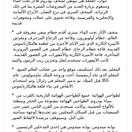
أبواب. القلعة هي موطن لمتحف بودروم للآثار تحت الماء 
وستقوم بزيارة العديد من المعروضات المثيرة بما في ذلك 
الزنزانة، المتحف السري في برج الثعبان، الأبراج الألمانية 
والإنجليزية والفرنسية، وقاعة تحتوي على عملات ومجوهرات 
قديمة. 
* متحف الآثار تحت الماء: سترى أقدم حطام سفن معروفة في 
العالم، حطام أولوبورون، وقاعة من الزجاج المزخرف ومعرض 
الأميرة الكارية الذي يثير الأيام الأخيرة من عظمة هاليكارناسوس 
القديمة. قاعة حطام الزجاج، حطام السفن في العصور البرونزية 
المتأخرة، قاعة الأميرة الكارية والأمفورات. في العصور القديمة، 
كانت الأمفورات تستخدم لنقل وتخزين زيت الزيتون والنبيذ. 
* المعلم: بعد ذلك استكشف موقع واحد من عجائب العالم السبع، 
المعلم الذي بناه أرتيميسيا، أخت وزوجة الملك ماوسولوس، عام 
355 قبل الميلاد. تم تدمير المعلم في زلزال؛ وتم استخدام 
الأنقاض في بناء قلعة هاليكارناسوس. 
* الطواحين الهوائية: جميع الطواحين الهوائية التاريخية بالقرب من 
ميناء بودروم. الطواحين الهوائية مصنوعة من الحجر ومبطنة 
بالألواح الخشبية، وكانت تستخدم من القرن الثامن عشر حتى 
السبعينات من قبل السكان المحليين. يتم تجديدها كوجهة سياحية 
على التل، وسيتوقف مرشدنا لالتقاط الصور. 
* بوابة ميندوس: بوابة ميندوس هي إحدى المدخلين الرئيسيين 